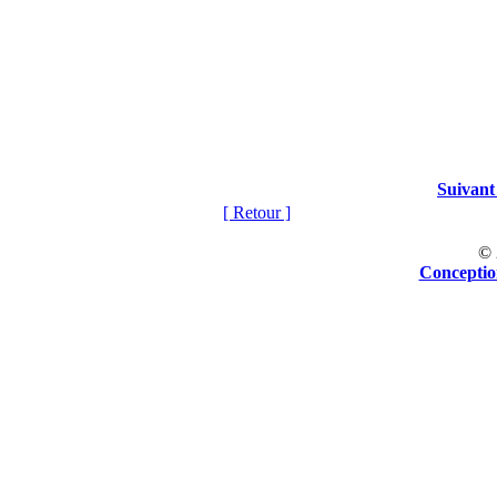
Suivant
[ Retour ]
©
Concepti