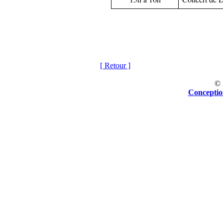
[ Retour ]
©
Concepti