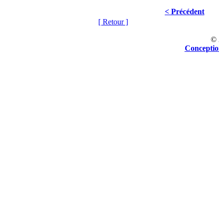
< Précédent
[ Retour ]
©
Concepti