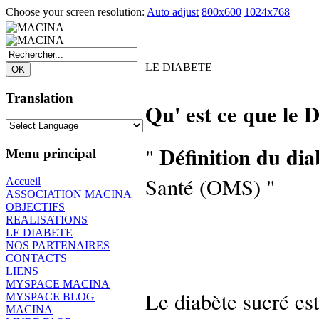
Choose your screen resolution:
Auto adjust
800x600
1024x768
LE DIABETE
Translation
Qu' est ce que le D
Définition du dia
"
Menu principal
Santé (OMS) "
Accueil
ASSOCIATION MACINA
OBJECTIFS
REALISATIONS
LE DIABETE
NOS PARTENAIRES
CONTACTS
LIENS
MYSPACE MACINA
Le diabète sucré es
MYSPACE BLOG
MACINA