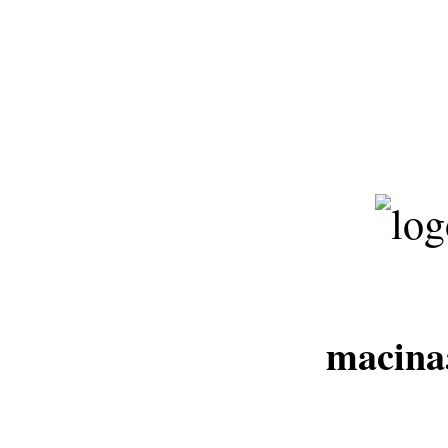
m
a
c
i
n
a